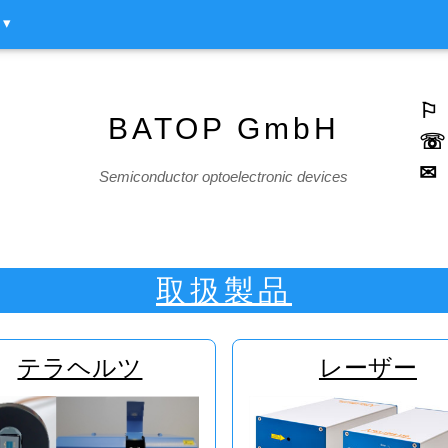
▾
⚐
S
BATOP GmbH
☏
✉
Semiconductor optoelectronic devices
取扱製品
テラヘルツ
レーザー