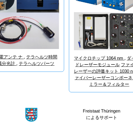
電アンテ ナ
,
テラヘルツ時間
マイクロチップ 1064 nm
,
ダ
域分光計
,
テラヘルツパーツ
ドレーザーモジュール
ファ
レーザーの評価キット 1030 
ァイバーレーザーコンポー
ミラー＆フィルター
Freistaat Thüringen
によるサポート