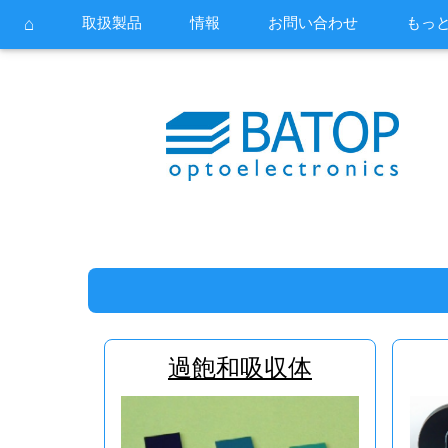
⌂
取扱製品
情報
お問い合わせ
もっと
過飽和吸収体