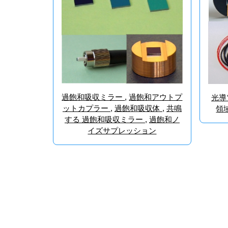
過飽和吸収ミラー
,
過飽和アウトプ
光導
ットカプラー
,
過飽和吸収体
,
共鳴
領
する 過飽和吸収ミラー
,
過飽和ノ
イズサプレッション