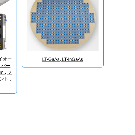
イオー
LT-GaAs, LT-InGaAs
イバー
nm
,
フ
ネント
,